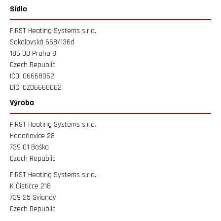
Sídlo
FIRST Heating Systems s.r.o.
Sokolovská 668/136d
186 00 Praha 8
Czech Republic
IČO: 06668062
DIČ: CZ06668062
Výroba
FIRST Heating Systems s.r.o.
Hodoňovice 28
739 01 Baška
Czech Republic
FIRST Heating Systems s.r.o.
K Čističce 218
739 25 Svianov
Czech Republic