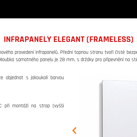
INFRAPANELY ELEGANT (FRAMELESS)
ámového provedení infrapanelů. Přední topnou stranu tvoří čisté be
ch. Hloubka samotného panelu je 28 mm, s držáky pro připevnění na 
lze objednat s jakoukoli barvou
C při montáži na strop (vyšší