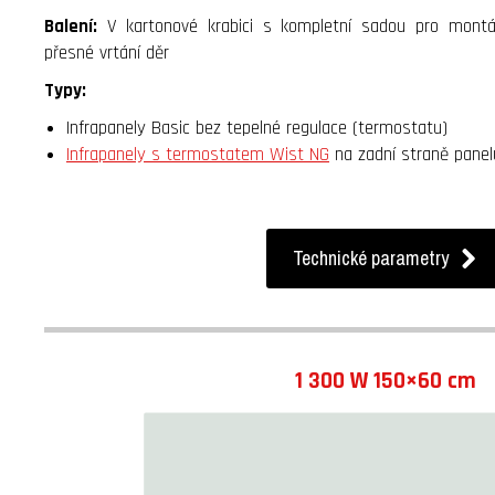
Balení:
V kartonové krabici s kompletní sadou pro mont
přesné vrtání děr
Typy:
Infrapanely Basic bez tepelné regulace (termostatu)
Infrapanely s termostatem Wist NG
na zadní straně panel
Technické parametry
1 300 W 150×60 cm