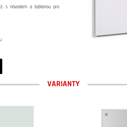
áž, s návodem a šablonou pro
u
VARIANTY