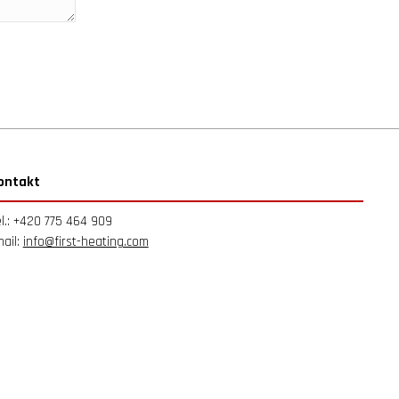
ontakt
l.: +420 775 464 909
ail:
info@first-heating.com