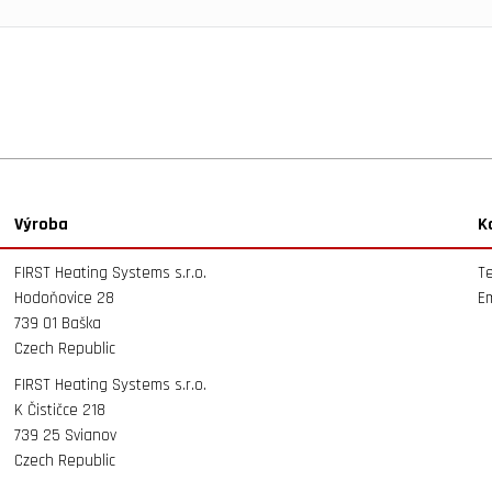
Výroba
K
FIRST Heating Systems s.r.o.
Te
Hodoňovice 28
Em
739 01 Baška
Czech Republic
FIRST Heating Systems s.r.o.
K Čističce 218
739 25 Svianov
Czech Republic