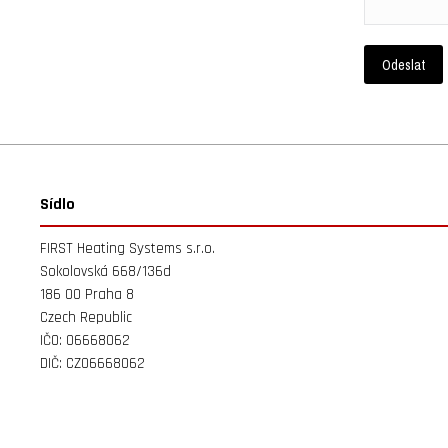
Sídlo
FIRST Heating Systems s.r.o.
Sokolovská 668/136d
186 00 Praha 8
Czech Republic
IČO: 06668062
DIČ: CZ06668062