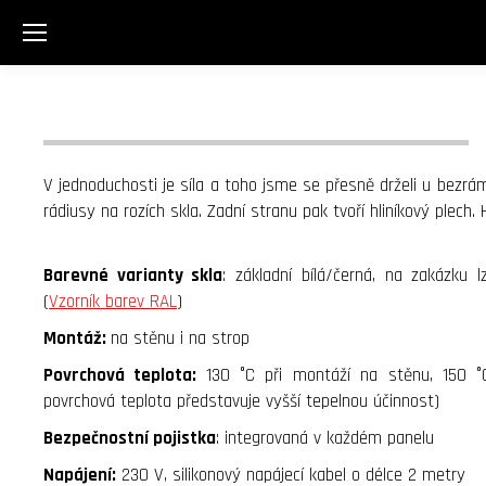
V jednoduchosti je síla a toho jsme se přesně drželi u bezr
rádiusy na rozích skla. Zadní stranu pak tvoří hliníkový ple
Barevné varianty skla
: základní bílá/černá, na zakázku 
(
Vzorník barev RAL
)
Montáž:
na stěnu i na strop
Povrchová teplota:
130 °C při montáží na stěnu, 150 °
povrchová teplota představuje vyšší tepelnou účinnost)
Bezpečnostní pojistka
: integrovaná v každém panelu
Napájení:
230 V, silikonový napájecí kabel o délce 2 metry