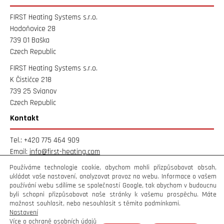
FIRST Heating Systems s.r.o.
Hodoňovice 28
739 01 Baška
Czech Republic
FIRST Heating Systems s.r.o.
K Čističce 218
739 25 Svianov
Czech Republic
Kontakt
Tel.: +420 775 464 909
Email:
info@first-heating.com
Používáme technologie cookie, abychom mohli přizpůsobovat obsah,
ukládat vaše nastavení, analyzovat provoz na webu. Informace o vašem
Produkty
používání webu sdílíme se společností Google, tak abychom v budoucnu
byli schopni přizpůsobovat naše stránky k vašemu prospěchu. Máte
možnost souhlasit, nebo nesouhlasit s těmito podmínkami.
Nastavení
Více o ochraně osobních údajů