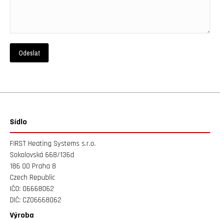
Sídlo
FIRST Heating Systems s.r.o.
Sokolovská 668/136d
186 00 Praha 8
Czech Republic
IČO: 06668062
DIČ: CZ06668062
Výroba