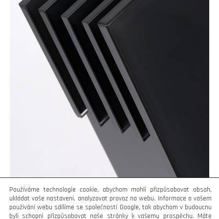
Používáme technologie cookie, abychom mohli přizpůsobovat obsah,
ukládat vaše nastavení, analyzovat provoz na webu. Informace o vašem
používání webu sdílíme se společností Google, tak abychom v budoucnu
byli schopni přizpůsobovat naše stránky k vašemu prospěchu. Máte