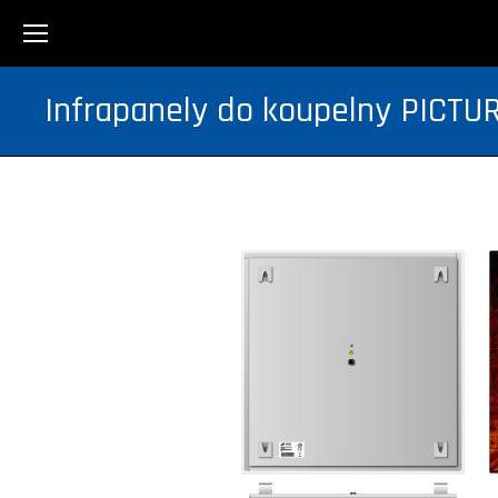
Infrapanely do koupelny PICTU