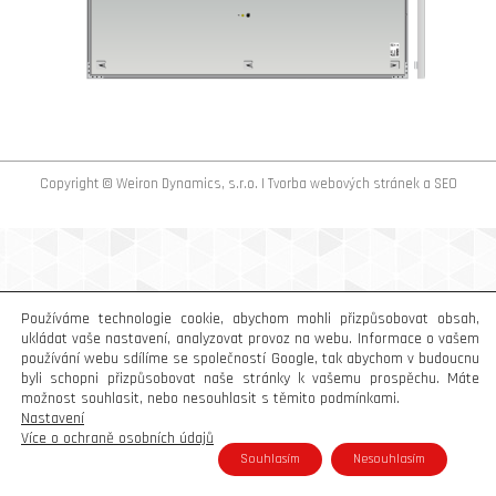
Copyright © Weiron Dynamics, s.r.o. |
Tvorba webových stránek
a
SEO
Používáme technologie cookie, abychom mohli přizpůsobovat obsah,
ukládat vaše nastavení, analyzovat provoz na webu. Informace o vašem
používání webu sdílíme se společností Google, tak abychom v budoucnu
byli schopni přizpůsobovat naše stránky k vašemu prospěchu. Máte
možnost souhlasit, nebo nesouhlasit s těmito podmínkami.
Nastavení
Více o ochraně osobních údajů
Souhlasím
Nesouhlasím