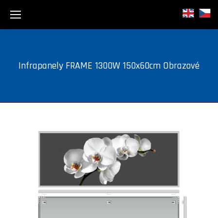
Infrapanely FRAME 1300W 150x60cm Obrazové