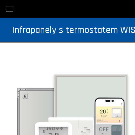
Infrapanely s termostatem WI