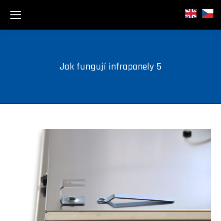
Jak fungují infrapanely 5